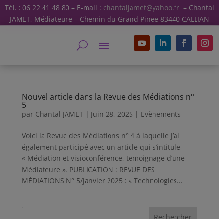
Tél. : 06 22 41 48 80 – E-mail :
chantaljamet@yahoo.fr
– Chantal
JAMET, Médiateure – Chemin du Grand Pinée 83440 CALLIAN
Nouvel article dans la Revue des Médiations n°
5
par
Chantal JAMET
|
Juin 28, 2025
|
Evènements
Voici la Revue des Médiations n° 4 à laquelle j’ai
également participé avec un article qui s’intitule
« Médiation et visioconférence, témoignage d’une
Médiateure ». PUBLICATION : REVUE DES
MÉDIATIONS N° 5/janvier 2025 : « Technologies...
Rechercher