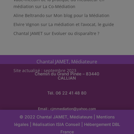
médiation
sur
La Co-Médiation
Aline Beltrando
sur
Mon blog pour la Médiation
Elvire Vignon
sur
La médiation et l’avocat, le guide
Chantal JAMET
sur
Evoluer ou disparaître ?
Chantal JAMET, Médiateure
Site actualisé : septembre 2023
Chemin du Grand Pinée – 83440
CALLIAN
Tél. 06 22 41 48 80
Email :
cjmmediation@yahoo.com
© 2022 Chantal JAMET, Médiateure |
Mentions
légales
| Réalisation
ISIA Conseil
|
Hébergement
DBL
France