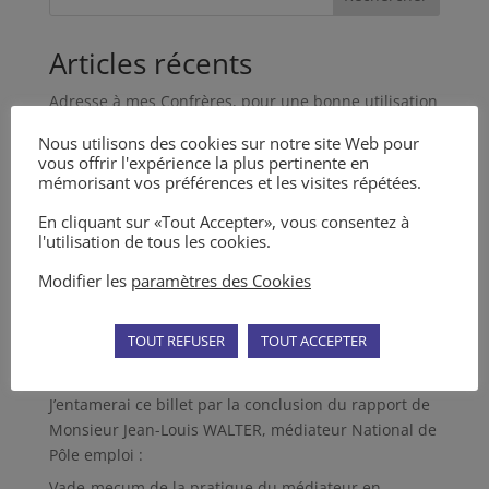
Articles récents
Adresse à mes Confrères, pour une bonne utilisation
de la médiation et des MARC en général
Nous utilisons des cookies sur notre site Web pour
Nouvel article dans la Revue des Médiations n° 5
vous offrir l'expérience la plus pertinente en
mémorisant vos préférences et les visites répétées.
Articles dans la Revue des Médiations n° 4
En cliquant sur «Tout Accepter», vous consentez à
Décret du 11 mai 2023 sur la tentative préalable
l'utilisation de tous les cookies.
obligatoire d’un MARC
Modifier les
paramètres des Cookies
L’Incompétence du Juge et la Médiation
Commentaires récents
TOUT REFUSER
TOUT ACCEPTER
Depo
sur
Le #Métier (si) particulier du #Médiateur
J’entamerai ce billet par la conclusion du rapport de
Monsieur Jean-Louis WALTER, médiateur National de
Pôle emploi :
Vade-mecum de la pratique du médiateur en