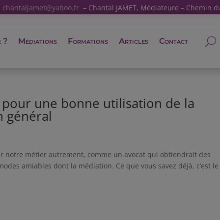
:
chantaljamet@yahoo.fr
– Chantal JAMET, Médiateure – Chemin d
e ?
Médiations
Formations
Articles
Contact
pour une bonne utilisation de la
n général
ir notre métier autrement, comme un avocat qui obtiendrait des
modes amiables dont la médiation. Ce que vous savez déjà, c’est le