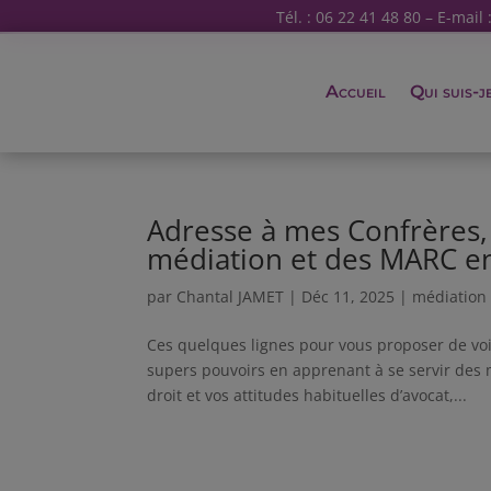
Tél. : 06 22 41 48 80 – E-mail 
Accueil
Qui suis-j
Adresse à mes Confrères, 
médiation et des MARC e
par
Chantal JAMET
|
Déc 11, 2025
|
médiation
Ces quelques lignes pour vous proposer de vo
supers pouvoirs en apprenant à se servir des 
droit et vos attitudes habituelles d’avocat,...