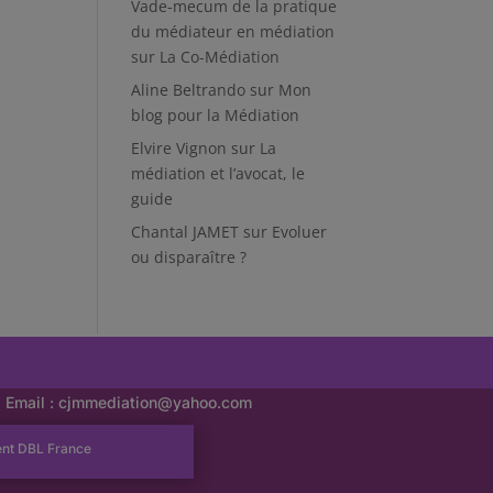
Vade-mecum de la pratique
du médiateur en médiation
sur
La Co-Médiation
Aline Beltrando
sur
Mon
blog pour la Médiation
Elvire Vignon
sur
La
médiation et l’avocat, le
guide
Chantal JAMET
sur
Evoluer
ou disparaître ?
Email :
cjmmediation@yahoo.com
ent
DBL France