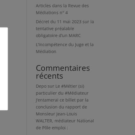
Articles dans la Revue des
Médiations n° 4
Décret du 11 mai 2023 sur la
tentative préalable
obligatoire d’un MARC
L’Incompétence du Juge et la
Médiation
Commentaires
récents
Depo
sur
Le #Métier (si)
particulier du #Médiateur
J’entamerai ce billet par la
conclusion du rapport de
Monsieur Jean-Louis
WALTER, médiateur National
de Pôle emploi :