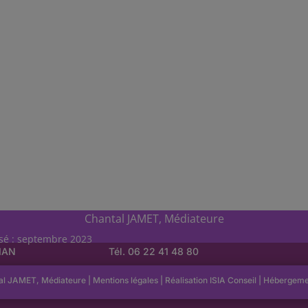
Chantal JAMET, Médiateure
isé : septembre 2023
LIAN
Tél. 06 22 41 48 80
al JAMET, Médiateure |
Mentions légales
| Réalisation
ISIA Conseil
|
Hébergem