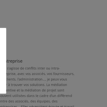
L'entreprise
Qu’il s’agisse de conflits inter ou intra-
entreprise, avec vos associés, vos fournisseurs,
vos clients, l’administration…, je peux vous
aider à trouver vos solutions. La médiation
préventive et la médiation de projet sont
souvent utilisées dans le cadre d’un différend
entre des associés, des équipes, des
entreprises… Elles nécessitent écoute et travail