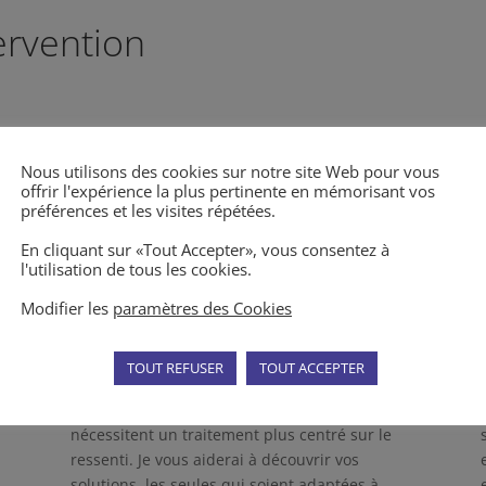
ervention
Nous utilisons des cookies sur notre site Web pour vous
offrir l'expérience la plus pertinente en mémorisant vos
préférences et les visites répétées.
En cliquant sur «Tout Accepter», vous consentez à
l'utilisation de tous les cookies.
La famille
Modifier les
paramètres des Cookies
s
Les conflits familiaux, qu’ils concernent le
couple, les enfants, l’entourage familial, les
relations inter-générationnelles, les
TOUT REFUSER
TOUT ACCEPTER
successions, sont parmi ceux qui ont
davantage de connotation émotionnelle et qui
nécessitent un traitement plus centré sur le
ressenti. Je vous aiderai à découvrir vos
solutions, les seules qui soient adaptées à