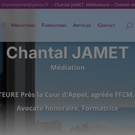
:
chantaljamet@yahoo.fr
– Chantal JAMET, Médiateure – Chemin d
e ?
Médiations
Formations
Articles
Contact
Chantal JAMET
Médiation
EURE Près la Cour d'Appel, agréée FFCM
Avocate honoraire, Formatrice