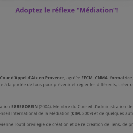
Adoptez le réflexe "Médiation"
!
a
Cour d’Appel d’Aix en Provenc
e, agréée
FFCM
,
CNMA
,
formatrice
e à la portée de tous pour prévenir et régler les différents, créer o
iation
EGREGOREIN
(2004), Membre du Conseil d’administration de 
nseil International de la Médiation (
CIM
, 2009) et de quelques au
enne l’outil privilégié de création et de re-création de liens, de p