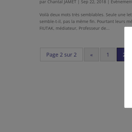
par
Chantal JAMET
|
Sep 22, 2018
|
Evènemen
Voilà deux mots très semblables. Seule une lett
semble-t-il, pas la même fin. Pourtant leurs 
FIUTAK, médiateur, Professeur de...
Page 2 sur 2
«
1
2