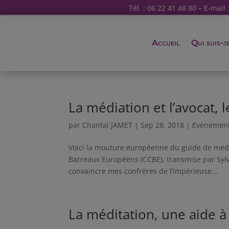
Tél. : 06 22 41 48 80 – E-mail 
Accueil
Qui suis-j
La médiation et l’avocat, 
par
Chantal JAMET
|
Sep 28, 2018
|
Evènemen
Voici la mouture européenne du guide de média
Barreaux Européens (CCBE), transmise par Sylvi
convaincre mes confrères de l’impérieuse...
La méditation, une aide à