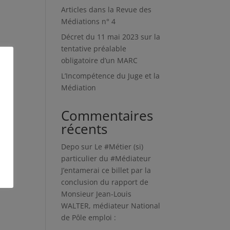
Articles dans la Revue des
Médiations n° 4
Décret du 11 mai 2023 sur la
s
tentative préalable
obligatoire d’un MARC
L’Incompétence du Juge et la
Médiation
Commentaires
récents
Depo
sur
Le #Métier (si)
particulier du #Médiateur
J’entamerai ce billet par la
conclusion du rapport de
Monsieur Jean-Louis
WALTER, médiateur National
de Pôle emploi :