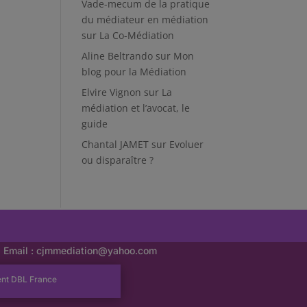
Vade-mecum de la pratique
du médiateur en médiation
sur
La Co-Médiation
Aline Beltrando
sur
Mon
blog pour la Médiation
Elvire Vignon
sur
La
médiation et l’avocat, le
guide
Chantal JAMET
sur
Evoluer
ou disparaître ?
Email :
cjmmediation@yahoo.com
ent
DBL France