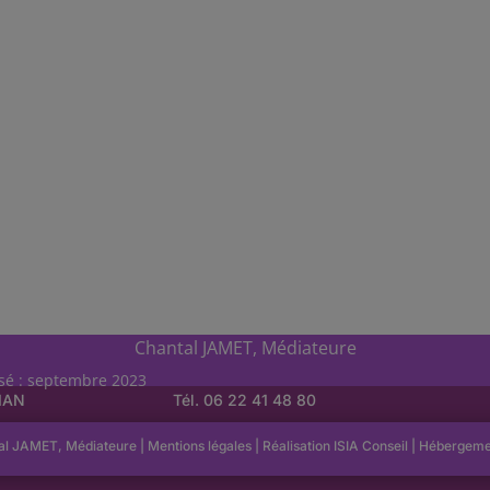
Chantal JAMET, Médiateure
isé : septembre 2023
LIAN
Tél. 06 22 41 48 80
al JAMET, Médiateure |
Mentions légales
| Réalisation
ISIA Conseil
|
Hébergem