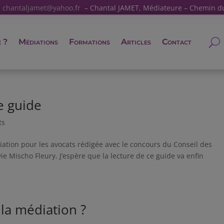
:
chantaljamet@yahoo.fr
– Chantal JAMET, Médiateure – Chemin d
e ?
Médiations
Formations
Articles
Contact
le guide
ts
tion pour les avocats rédigée avec le concours du Conseil des
e Mischo Fleury. J’espère que la lecture de ce guide va enfin
 la médiation ?