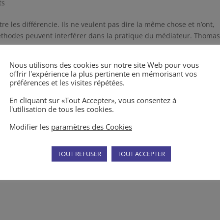
ts
re les différencie. Ils ne veulent pas dire la même chose et n’ont,
méthodes peuvent interférer dans la pratique du médiateur. Thoma
Nous utilisons des cookies sur notre site Web pour vous
offrir l'expérience la plus pertinente en mémorisant vos
préférences et les visites répétées.
En cliquant sur «Tout Accepter», vous consentez à
l'utilisation de tous les cookies.
Modifier les
paramètres des Cookies
TOUT REFUSER
TOUT ACCEPTER