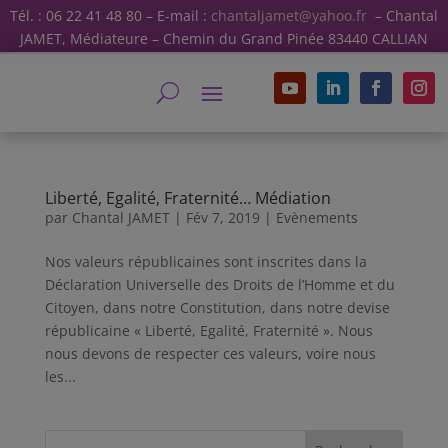
Tél. : 06 22 41 48 80 – E-mail :
chantaljamet@yahoo.fr
– Chantal
JAMET, Médiateure – Chemin du Grand Pinée 83440 CALLIAN
Liberté, Egalité, Fraternité… Médiation
par
Chantal JAMET
|
Fév 7, 2019
|
Evènements
Nos valeurs républicaines sont inscrites dans la
Déclaration Universelle des Droits de l’Homme et du
Citoyen, dans notre Constitution, dans notre devise
républicaine « Liberté, Egalité, Fraternité ». Nous
nous devons de respecter ces valeurs, voire nous
les...