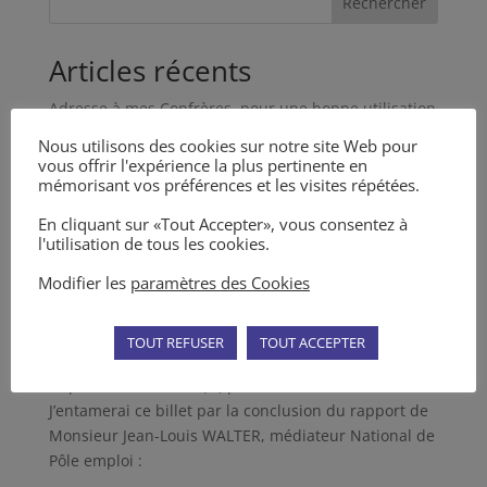
Rechercher
Articles récents
Adresse à mes Confrères, pour une bonne utilisation
de la médiation et des MARC en général
Nous utilisons des cookies sur notre site Web pour
vous offrir l'expérience la plus pertinente en
Nouvel article dans la Revue des Médiations n° 5
mémorisant vos préférences et les visites répétées.
Articles dans la Revue des Médiations n° 4
En cliquant sur «Tout Accepter», vous consentez à
Décret du 11 mai 2023 sur la tentative préalable
l'utilisation de tous les cookies.
obligatoire d’un MARC
Modifier les
paramètres des Cookies
L’Incompétence du Juge et la Médiation
Commentaires récents
TOUT REFUSER
TOUT ACCEPTER
Depo
sur
Le #Métier (si) particulier du #Médiateur
J’entamerai ce billet par la conclusion du rapport de
Monsieur Jean-Louis WALTER, médiateur National de
Pôle emploi :