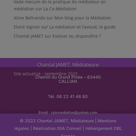
Vade-mecum de la pratique du médiateur en
médiation
sur
La Co-Médiation
Aline Beltrando
sur
Mon blog pour la Médiation
Elvire Vignon
sur
La médiation et l’avocat, le guide
Chantal JAMET
sur
Evoluer ou disparaître ?
Chantal JAMET, Médiateure
Site actualisé : septembre 2023
Chemin du Grand Pinée – 83440
CALLIAN
Tél. 06 22 41 48 80
Email :
cjmmediation@yahoo.com
© 2022 Chantal JAMET, Médiateure |
Mentions
légales
| Réalisation
ISIA Conseil
|
Hébergement
DBL
France