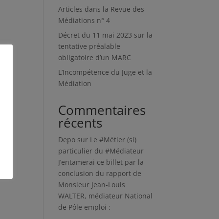
Articles dans la Revue des
Médiations n° 4
Décret du 11 mai 2023 sur la
tentative préalable
obligatoire d’un MARC
L’Incompétence du Juge et la
Médiation
Commentaires
récents
Depo
sur
Le #Métier (si)
particulier du #Médiateur
J’entamerai ce billet par la
conclusion du rapport de
Monsieur Jean-Louis
WALTER, médiateur National
de Pôle emploi :