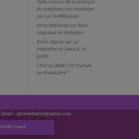
Vade-mecum de la pratique
du médiateur en médiation
sur
La Co-Médiation
Aline Beltrando
sur
Mon
blog pour la Médiation
Elvire Vignon
sur
La
médiation et l’avocat, le
guide
Chantal JAMET
sur
Evoluer
ou disparaître ?
Email :
cjmmediation@yahoo.com
ent
DBL France