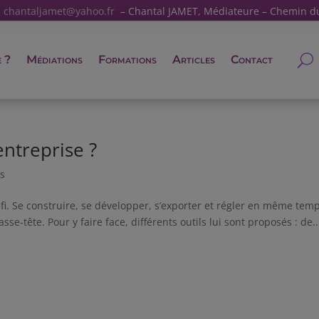
:
chantaljamet@yahoo.fr
– Chantal JAMET, Médiateure – Chemin d
e ?
Médiations
Formations
Articles
Contact
entreprise ?
s
éfi. Se construire, se développer, s’exporter et régler en même tem
asse-tête. Pour y faire face, différents outils lui sont proposés : de..