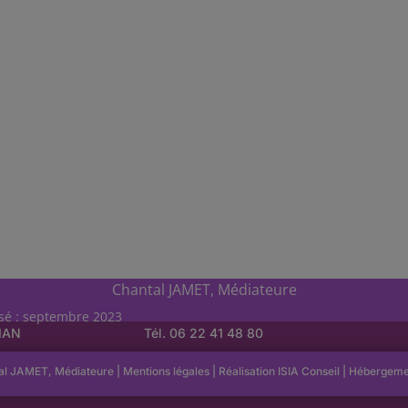
Chantal JAMET, Médiateure
isé : septembre 2023
LIAN
Tél. 06 22 41 48 80
al JAMET, Médiateure |
Mentions légales
| Réalisation
ISIA Conseil
|
Hébergem