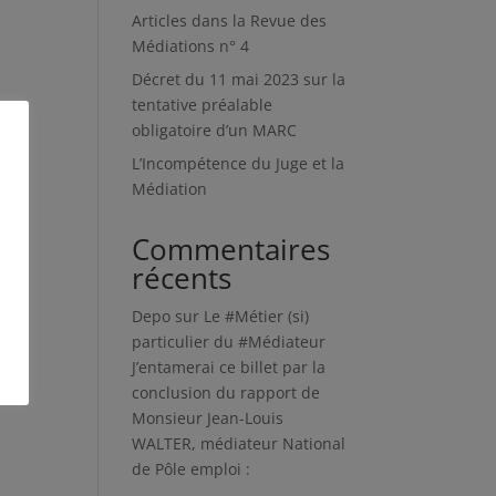
Articles dans la Revue des
Médiations n° 4
Décret du 11 mai 2023 sur la
tentative préalable
obligatoire d’un MARC
L’Incompétence du Juge et la
Médiation
Commentaires
récents
Depo
sur
Le #Métier (si)
particulier du #Médiateur
J’entamerai ce billet par la
conclusion du rapport de
Monsieur Jean-Louis
WALTER, médiateur National
de Pôle emploi :