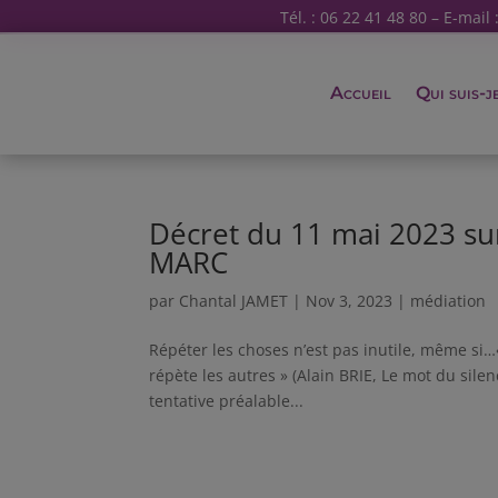
Tél. : 06 22 41 48 80 – E-mail 
Accueil
Qui suis-j
Décret du 11 mai 2023 sur
MARC
par
Chantal JAMET
|
Nov 3, 2023
|
médiation
Répéter les choses n’est pas inutile, même si
répète les autres » (Alain BRIE, Le mot du sile
tentative préalable...