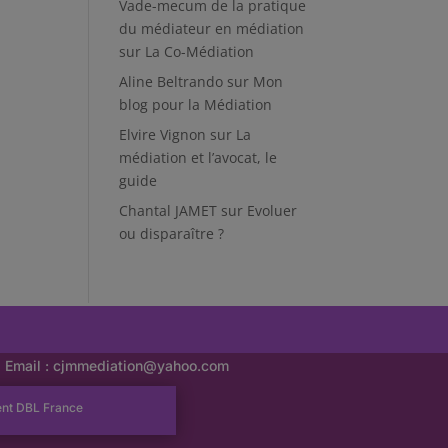
Vade-mecum de la pratique
du médiateur en médiation
sur
La Co-Médiation
Aline Beltrando
sur
Mon
blog pour la Médiation
Elvire Vignon
sur
La
médiation et l’avocat, le
guide
Chantal JAMET
sur
Evoluer
ou disparaître ?
Email :
cjmmediation@yahoo.com
ent
DBL France