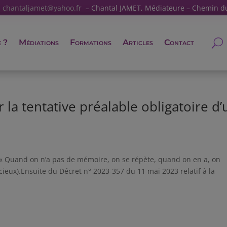
:
chantaljamet@yahoo.fr
– Chantal JAMET, Médiateure – Chemin d
e ?
Médiations
Formations
Articles
Contact
 la tentative préalable obligatoire d’
…« Quand on n’a pas de mémoire, on se répète, quand on en a, on
ncieux).Ensuite du Décret n° 2023-357 du 11 mai 2023 relatif à la