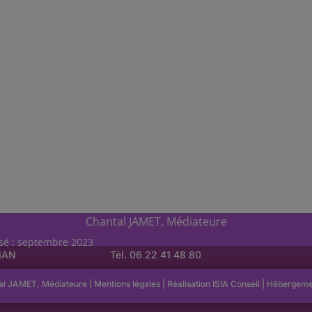
Chantal JAMET, Médiateure
isé : septembre 2023
LIAN
Tél. 06 22 41 48 80
al JAMET, Médiateure |
Mentions légales
| Réalisation
ISIA Conseil
|
Hébergem