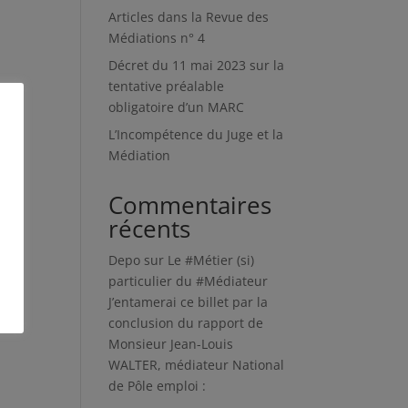
Articles dans la Revue des
Médiations n° 4
Décret du 11 mai 2023 sur la
tentative préalable
obligatoire d’un MARC
L’Incompétence du Juge et la
Médiation
Commentaires
récents
Depo
sur
Le #Métier (si)
particulier du #Médiateur
J’entamerai ce billet par la
conclusion du rapport de
Monsieur Jean-Louis
WALTER, médiateur National
de Pôle emploi :