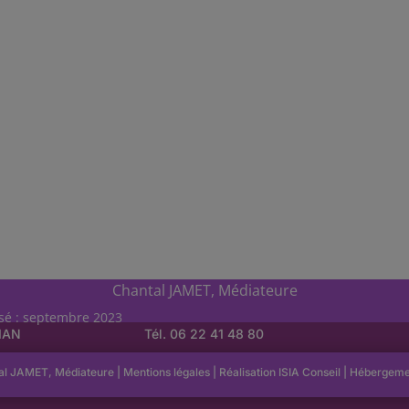
Chantal JAMET, Médiateure
isé : septembre 2023
LIAN
Tél. 06 22 41 48 80
al JAMET, Médiateure |
Mentions légales
| Réalisation
ISIA Conseil
|
Hébergem