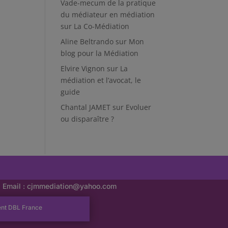
Vade-mecum de la pratique
du médiateur en médiation
sur
La Co-Médiation
Aline Beltrando
sur
Mon
blog pour la Médiation
Elvire Vignon
sur
La
médiation et l’avocat, le
guide
Chantal JAMET
sur
Evoluer
ou disparaître ?
Email :
cjmmediation@yahoo.com
ent
DBL France