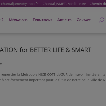
:
chantaljamet@yahoo.fr
– Chantal JAMET, Médiateure – Chemin d
e ?
Médiations
Formations
Articles
Contact
ATION for BETTER LIFE & SMART
ts
 à remercier la Métropole NICE-COTE d’AZUR de m’avoir invitée en ta
à cet événement important pour le futur de notre belle Ville de N