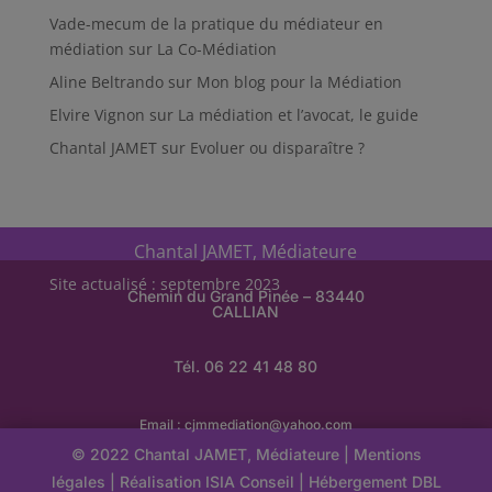
Vade-mecum de la pratique du médiateur en
médiation
sur
La Co-Médiation
Aline Beltrando
sur
Mon blog pour la Médiation
Elvire Vignon
sur
La médiation et l’avocat, le guide
Chantal JAMET
sur
Evoluer ou disparaître ?
Chantal JAMET, Médiateure
Site actualisé : septembre 2023
Chemin du Grand Pinée – 83440
CALLIAN
Tél. 06 22 41 48 80
Email :
cjmmediation@yahoo.com
© 2022 Chantal JAMET, Médiateure |
Mentions
légales
| Réalisation
ISIA Conseil
|
Hébergement
DBL