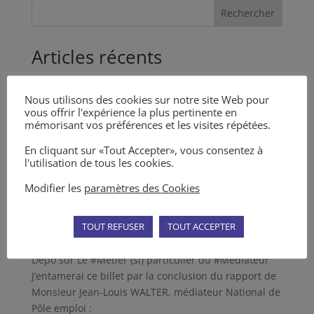
Rechercher
Articles récents
Adresse à mes Confrères, pour une bonne utilisation
de la médiation et des MARC en général
Nous utilisons des cookies sur notre site Web pour
vous offrir l'expérience la plus pertinente en
Nouvel article dans la Revue des Médiations n° 5
mémorisant vos préférences et les visites répétées.
Articles dans la Revue des Médiations n° 4
En cliquant sur «Tout Accepter», vous consentez à
Décret du 11 mai 2023 sur la tentative préalable
l'utilisation de tous les cookies.
obligatoire d’un MARC
Modifier les
paramètres des Cookies
L’Incompétence du Juge et la Médiation
TOUT REFUSER
TOUT ACCEPTER
Commentaires récents
Depo
sur
Le #Métier (si) particulier du #Médiateur
J’entamerai ce billet par la conclusion du rapport de
Monsieur Jean-Louis WALTER, médiateur National de
Pôle emploi :