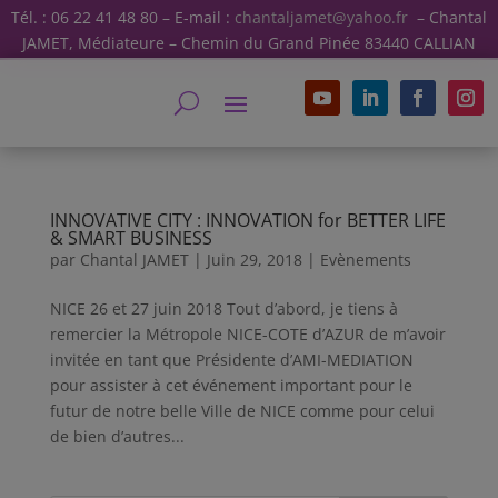
Tél. : 06 22 41 48 80 – E-mail :
chantaljamet@yahoo.fr
– Chantal
JAMET, Médiateure – Chemin du Grand Pinée 83440 CALLIAN
INNOVATIVE CITY : INNOVATION for BETTER LIFE
& SMART BUSINESS
par
Chantal JAMET
|
Juin 29, 2018
|
Evènements
NICE 26 et 27 juin 2018 Tout d’abord, je tiens à
remercier la Métropole NICE-COTE d’AZUR de m’avoir
invitée en tant que Présidente d’AMI-MEDIATION
pour assister à cet événement important pour le
futur de notre belle Ville de NICE comme pour celui
de bien d’autres...