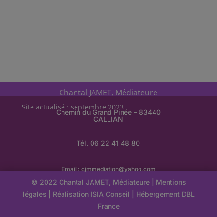
Chantal JAMET, Médiateure
Site actualisé : septembre 2023
Chemin du Grand Pinée – 83440
CALLIAN
Tél. 06 22 41 48 80
Email :
cjmmediation@yahoo.com
© 2022 Chantal JAMET, Médiateure |
Mentions
légales
| Réalisation
ISIA Conseil
|
Hébergement
DBL
France