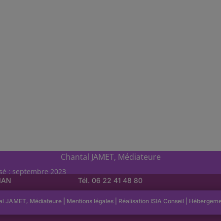
Chantal JAMET, Médiateure
isé : septembre 2023
LIAN
Tél. 06 22 41 48 80
al JAMET, Médiateure |
Mentions légales
| Réalisation
ISIA Conseil
|
Hébergem