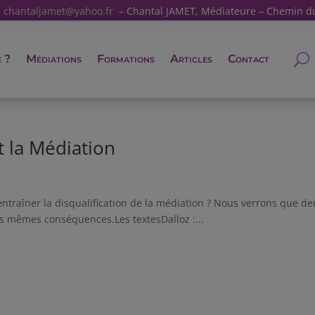
:
chantaljamet@yahoo.fr
– Chantal JAMET, Médiateure – Chemin d
e ?
Médiations
Formations
Articles
Contact
t la Médiation
ntraîner la disqualification de la médiation ? Nous verrons que de
es mêmes conséquences.Les textesDalloz :...