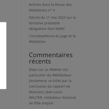
Articles dans la Revue des
Médiations n° 4
Décret du 11 mai 2023 sur la
tentative préalable
obligatoire d’un MARC
L’Incompétence du Juge et la
Médiation
Commentaires
récents
Depo
sur
Le #Métier (si)
particulier du #Médiateur
J’entamerai ce billet par la
conclusion du rapport de
Monsieur Jean-Louis
WALTER, médiateur National
de Pôle emploi :