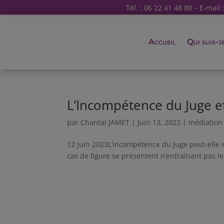
Tél. : 06 22 41 48 80 – E-mail 
Accueil
Qui suis-j
L’Incompétence du Juge e
par
Chantal JAMET
|
Juin 13, 2023
|
médiation
12 juin 2023L’incompétence du Juge peut-elle e
cas de figure se présentent n’entraînant pas l