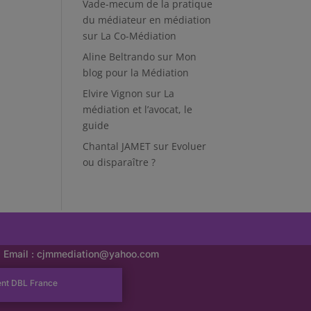
Vade-mecum de la pratique
du médiateur en médiation
sur
La Co-Médiation
Aline Beltrando
sur
Mon
blog pour la Médiation
Elvire Vignon
sur
La
médiation et l’avocat, le
guide
Chantal JAMET
sur
Evoluer
ou disparaître ?
Email :
cjmmediation@yahoo.com
ent
DBL France