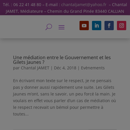
Tél. : 06 22 41 48 80 – E-mail :
chantaljamet@yahoo.fr
– Chantal
JAMET, Médiateure – Chemin du Grand Pinée 83440 CALLIAN
Une médiation entre le Gouvernement et les
Gilets Jaunes ?
par
Chantal JAMET
|
Déc 4, 2018
|
Evènements
En écrivant mon texte sur le respect, je ne pensais
pas y donner aussi rapidement une suite. Les Gilets
Jaunes m’ont, sans le savoir, un peu forcé la main. Je
voulais en effet vous parler d’un cas de médiation où
le respect recevait un bémol pour permettre à
toutes...