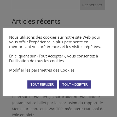
Rechercher
Articles récents
Adresse à mes Confrères, pour une bonne utilisation
de la médiation et des MARC en général
Nous utilisons des cookies sur notre site Web pour
vous offrir l'expérience la plus pertinente en
Nouvel article dans la Revue des Médiations n° 5
mémorisant vos préférences et les visites répétées.
Articles dans la Revue des Médiations n° 4
En cliquant sur «Tout Accepter», vous consentez à
Décret du 11 mai 2023 sur la tentative préalable
l'utilisation de tous les cookies.
obligatoire d’un MARC
Modifier les
paramètres des Cookies
L’Incompétence du Juge et la Médiation
TOUT REFUSER
TOUT ACCEPTER
Commentaires récents
Depo
sur
Le #Métier (si) particulier du #Médiateur
J’entamerai ce billet par la conclusion du rapport de
Monsieur Jean-Louis WALTER, médiateur National de
Pôle emploi :