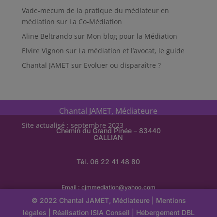
Vade-mecum de la pratique du médiateur en
médiation
sur
La Co-Médiation
Aline Beltrando
sur
Mon blog pour la Médiation
Elvire Vignon
sur
La médiation et l’avocat, le guide
Chantal JAMET
sur
Evoluer ou disparaître ?
Chantal JAMET, Médiateure
Site actualisé : septembre 2023
Chemin du Grand Pinée – 83440
CALLIAN
Tél. 06 22 41 48 80
Email :
cjmmediation@yahoo.com
© 2022 Chantal JAMET, Médiateure |
Mentions
légales
| Réalisation
ISIA Conseil
|
Hébergement
DBL