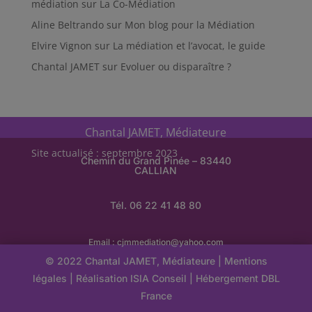
médiation
sur
La Co-Médiation
Aline Beltrando
sur
Mon blog pour la Médiation
Elvire Vignon
sur
La médiation et l’avocat, le guide
Chantal JAMET
sur
Evoluer ou disparaître ?
Chantal JAMET, Médiateure
Site actualisé : septembre 2023
Chemin du Grand Pinée – 83440
CALLIAN
Tél. 06 22 41 48 80
Email :
cjmmediation@yahoo.com
© 2022 Chantal JAMET, Médiateure |
Mentions
légales
| Réalisation
ISIA Conseil
|
Hébergement
DBL
France