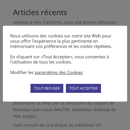
Articles récents
Adresse à mes Confrères, pour une bonne utilisation
de la médiation et des MARC en général
Nous utilisons des cookies sur notre site Web pour
Nouvel article dans la Revue des Médiations n° 5
vous offrir l'expérience la plus pertinente en
mémorisant vos préférences et les visites répétées.
Articles dans la Revue des Médiations n° 4
Décret du 11 mai 2023 sur la tentative préalable
En cliquant sur «Tout Accepter», vous consentez à
l'utilisation de tous les cookies.
obligatoire d’un MARC
L’Incompétence du Juge et la Médiation
Modifier les
paramètres des Cookies
Commentaires récents
TOUT REFUSER
TOUT ACCEPTER
Depo
sur
Le #Métier (si) particulier du #Médiateur
J’entamerai ce billet par la conclusion du rapport de
Monsieur Jean-Louis WALTER, médiateur National de
Pôle emploi :
Vade-mecum de la pratique du médiateur en