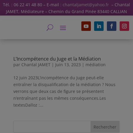
Tél. : 06 22 41 48 80 – E-mail :
chantaljamet@yahoo.fr
– Chantal
JAMET, Médiateure – Chemin du Grand Pinée 83440 CALLIAN
L’Incompétence du Juge et la Médiation
par
Chantal JAMET
|
Juin 13, 2023
|
médiation
12 juin 2023L’incompétence du Juge peut-elle
entraîner la disqualification de la médiation ? Nous
verrons que deux cas de figure se présentent
n’entraînant pas les mêmes conséquences.Les
textesDalloz :...
Rechercher