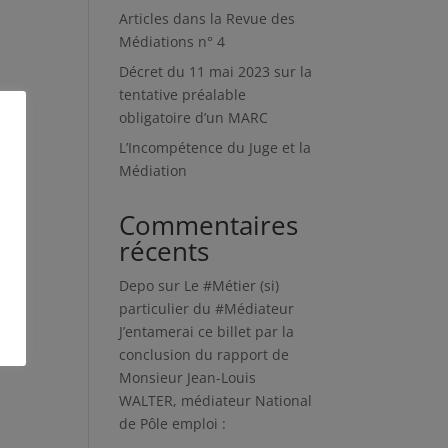
Articles dans la Revue des
Médiations n° 4
Décret du 11 mai 2023 sur la
tentative préalable
obligatoire d’un MARC
L’Incompétence du Juge et la
Médiation
Commentaires
récents
Depo
sur
Le #Métier (si)
particulier du #Médiateur
J’entamerai ce billet par la
conclusion du rapport de
Monsieur Jean-Louis
WALTER, médiateur National
de Pôle emploi :