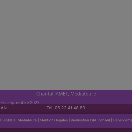
Chantal JAMET, Médiateure
isé : septembre 2023
LIAN
Tél. 06 22 41 48 80
al JAMET, Médiateure |
Mentions légales
| Réalisation
ISIA Conseil
|
Hébergem