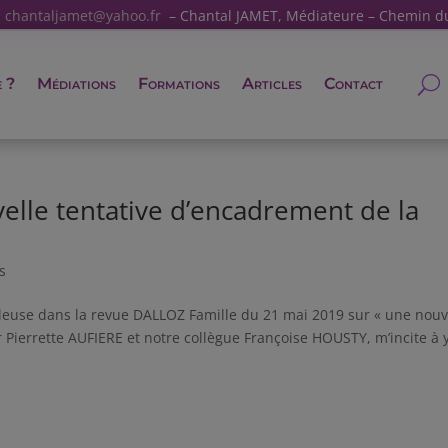
:
chantaljamet@yahoo.fr
– Chantal JAMET, Médiateure – Chemin d
e ?
Médiations
Formations
Articles
Contact
lle tentative d’encadrement de la
s
tilleuse dans la revue DALLOZ Famille du 21 mai 2019 sur « une nouv
 Pierrette AUFIERE et notre collègue Françoise HOUSTY, m’incite à 