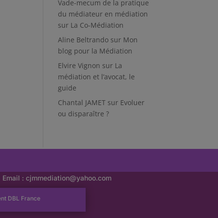
Vade-mecum de la pratique
du médiateur en médiation
sur
La Co-Médiation
Aline Beltrando
sur
Mon
blog pour la Médiation
Elvire Vignon
sur
La
médiation et l’avocat, le
guide
Chantal JAMET
sur
Evoluer
ou disparaître ?
Email :
cjmmediation@yahoo.com
ent
DBL France