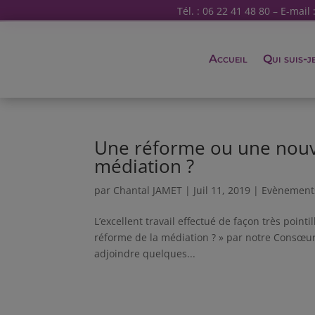
Tél. : 06 22 41 48 80 – E-mail 
Accueil
Qui suis-j
Une réforme ou une nouve
médiation ?
par
Chantal JAMET
|
Juil 11, 2019
|
Evènement
L’excellent travail effectué de façon très poin
réforme de la médiation ? » par notre Consœur
adjoindre quelques...