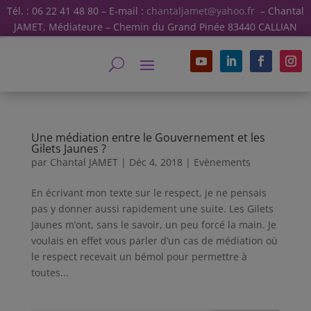
Tél. : 06 22 41 48 80 – E-mail :
chantaljamet@yahoo.fr
– Chantal
JAMET, Médiateure – Chemin du Grand Pinée 83440 CALLIAN
Une médiation entre le Gouvernement et les
Gilets Jaunes ?
par
Chantal JAMET
|
Déc 4, 2018
|
Evènements
En écrivant mon texte sur le respect, je ne pensais
pas y donner aussi rapidement une suite. Les Gilets
Jaunes m’ont, sans le savoir, un peu forcé la main. Je
voulais en effet vous parler d’un cas de médiation où
le respect recevait un bémol pour permettre à
toutes...