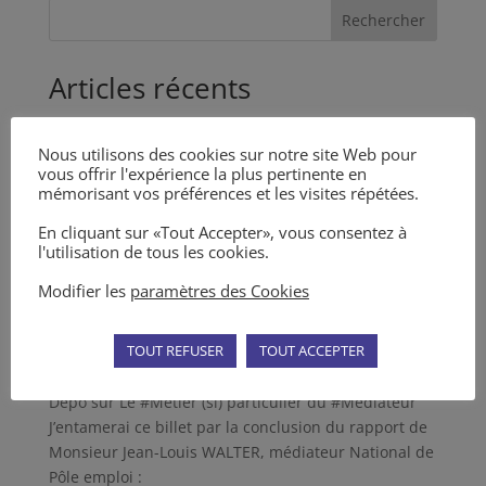
Rechercher
Articles récents
Adresse à mes Confrères, pour une bonne utilisation
de la médiation et des MARC en général
Nous utilisons des cookies sur notre site Web pour
vous offrir l'expérience la plus pertinente en
Nouvel article dans la Revue des Médiations n° 5
mémorisant vos préférences et les visites répétées.
Articles dans la Revue des Médiations n° 4
En cliquant sur «Tout Accepter», vous consentez à
Décret du 11 mai 2023 sur la tentative préalable
l'utilisation de tous les cookies.
obligatoire d’un MARC
Modifier les
paramètres des Cookies
L’Incompétence du Juge et la Médiation
TOUT REFUSER
TOUT ACCEPTER
Commentaires récents
Depo
sur
Le #Métier (si) particulier du #Médiateur
J’entamerai ce billet par la conclusion du rapport de
Monsieur Jean-Louis WALTER, médiateur National de
Pôle emploi :