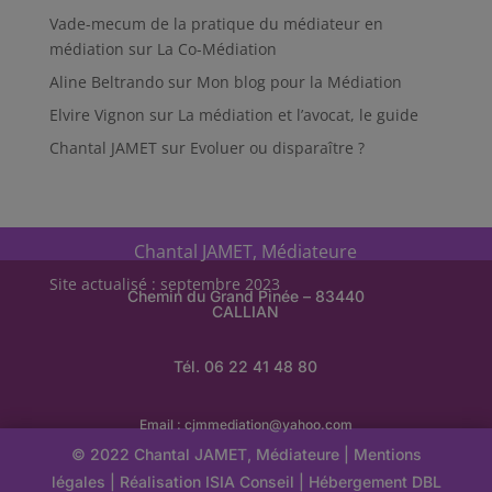
Vade-mecum de la pratique du médiateur en
médiation
sur
La Co-Médiation
Aline Beltrando
sur
Mon blog pour la Médiation
Elvire Vignon
sur
La médiation et l’avocat, le guide
Chantal JAMET
sur
Evoluer ou disparaître ?
Chantal JAMET, Médiateure
Site actualisé : septembre 2023
Chemin du Grand Pinée – 83440
CALLIAN
Tél. 06 22 41 48 80
Email :
cjmmediation@yahoo.com
© 2022 Chantal JAMET, Médiateure |
Mentions
légales
| Réalisation
ISIA Conseil
|
Hébergement
DBL