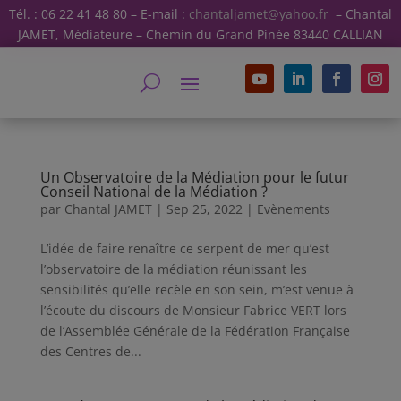
Tél. : 06 22 41 48 80 – E-mail :
chantaljamet@yahoo.fr
– Chantal
JAMET, Médiateure – Chemin du Grand Pinée 83440 CALLIAN
Un Observatoire de la Médiation pour le futur
Conseil National de la Médiation ?
par
Chantal JAMET
|
Sep 25, 2022
|
Evènements
L’idée de faire renaître ce serpent de mer qu’est
l’observatoire de la médiation réunissant les
sensibilités qu’elle recèle en son sein, m’est venue à
l’écoute du discours de Monsieur Fabrice VERT lors
de l’Assemblée Générale de la Fédération Française
des Centres de...