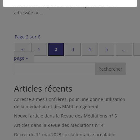
formée par assignation ou par requête remise ou
adressée au...
Page 2 sur 6
«
1
2
3
4
5
…
page »
Rechercher
Articles récents
Adresse à mes Confrères, pour une bonne utilisation
de la médiation et des MARC en général
Nouvel article dans la Revue des Médiations n° 5
Articles dans la Revue des Médiations n° 4
Décret du 11 mai 2023 sur la tentative préalable